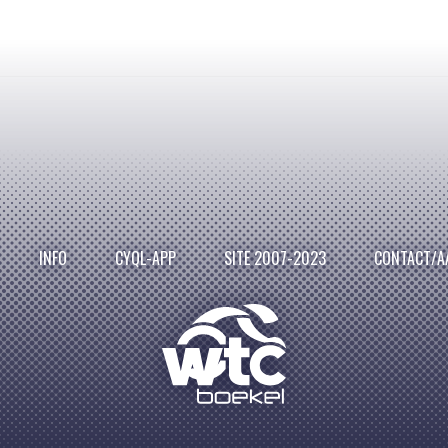
INFO
CYQL-APP
SITE 2007-2023
CONTACT/A