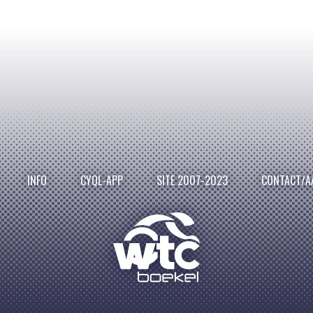
INFO
CYQL-APP
SITE 2007-2023
CONTACT/A