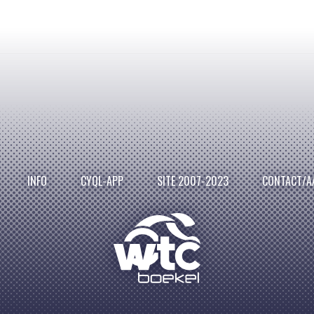
INFO
CYQL-APP
SITE 2007-2023
CONTACT/A