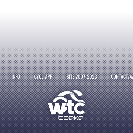
INFO
CYQL-APP
SITE 2007-2023
CONTACT/A