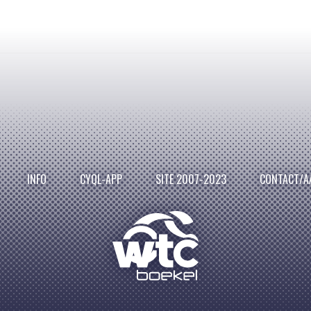
INFO
CYQL-APP
SITE 2007-2023
CONTACT/A