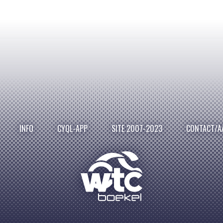
INFO
CYQL-APP
SITE 2007-2023
CONTACT/A