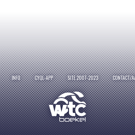
INFO
CYQL-APP
SITE 2007-2023
CONTACT/A