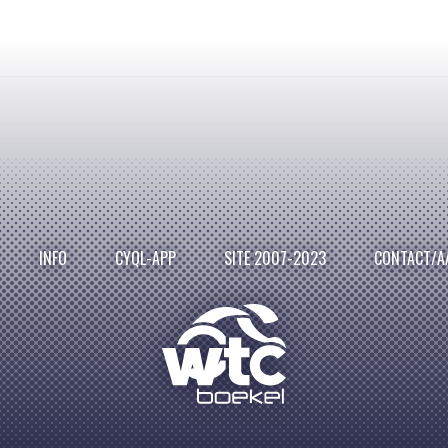
INFO
CYQL-APP
SITE 2007-2023
CONTACT/A