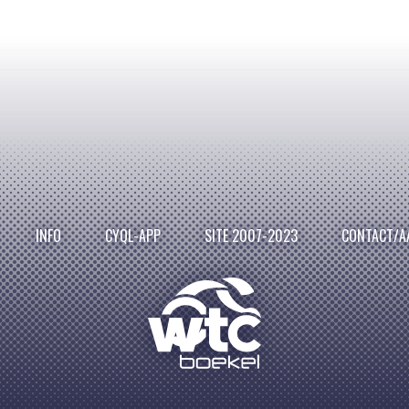
INFO
CYQL-APP
SITE 2007-2023
CONTACT/A