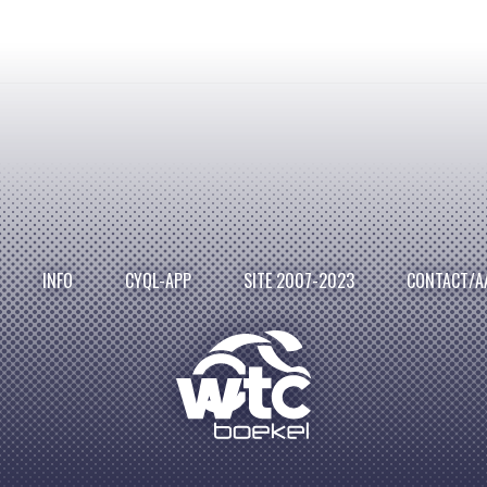
INFO
CYQL-APP
SITE 2007-2023
CONTACT/A