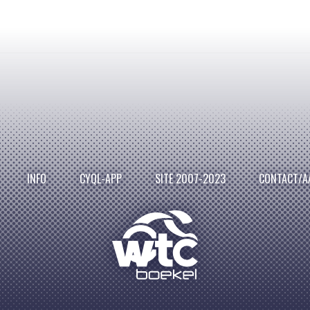
INFO
CYQL-APP
SITE 2007-2023
CONTACT/A