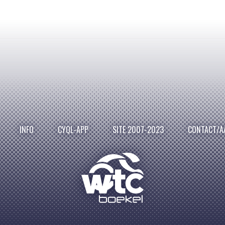
INFO
CYQL-APP
SITE 2007-2023
CONTACT/A