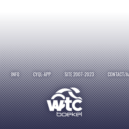
INFO
CYQL-APP
SITE 2007-2023
CONTACT/A