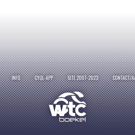
INFO
CYQL-APP
SITE 2007-2023
CONTACT/A