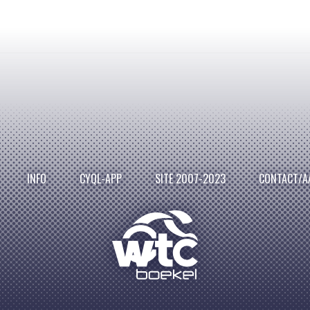
INFO
CYQL-APP
SITE 2007-2023
CONTACT/A