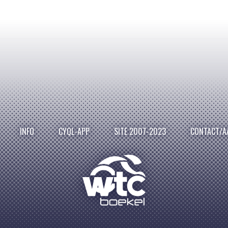
INFO
CYQL-APP
SITE 2007-2023
CONTACT/A