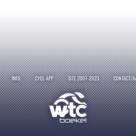
INFO
CYQL-APP
SITE 2007-2023
CONTACT/A