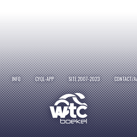
INFO
CYQL-APP
SITE 2007-2023
CONTACT/A