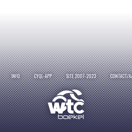
INFO
CYQL-APP
SITE 2007-2023
CONTACT/A