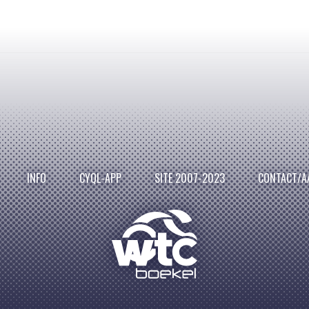
INFO
CYQL-APP
SITE 2007-2023
CONTACT/A