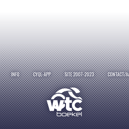
INFO
CYQL-APP
SITE 2007-2023
CONTACT/A