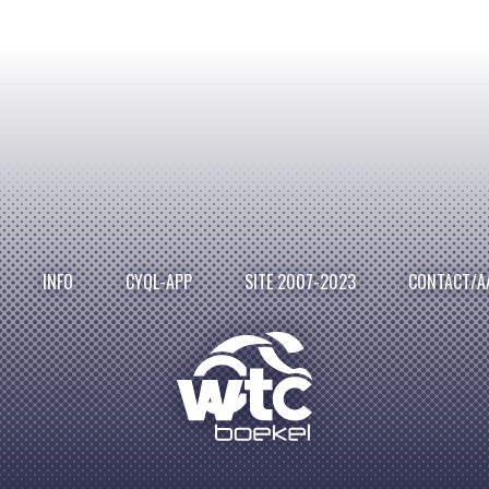
INFO
CYQL-APP
SITE 2007-2023
CONTACT/A