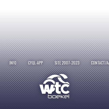
INFO
CYQL-APP
SITE 2007-2023
CONTACT/A