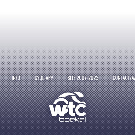
INFO
CYQL-APP
SITE 2007-2023
CONTACT/A