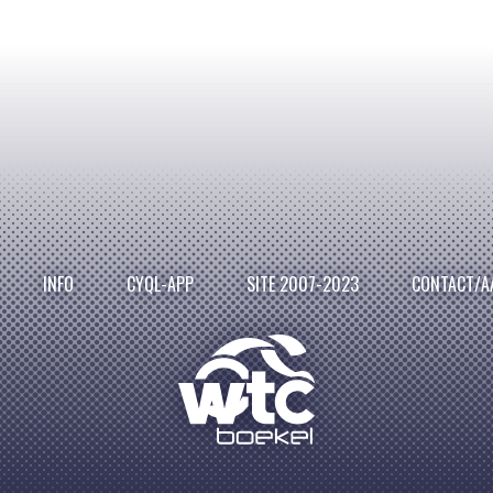
INFO
CYQL-APP
SITE 2007-2023
CONTACT/A