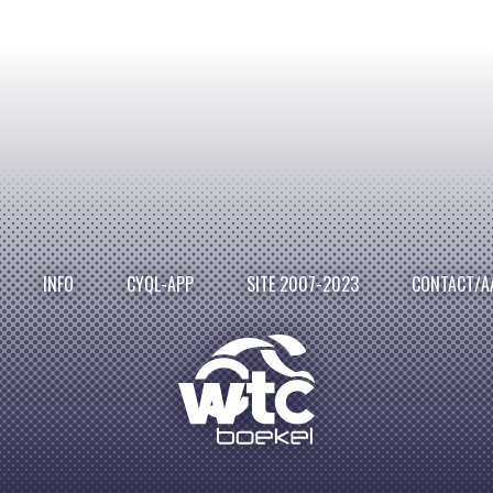
INFO
CYQL-APP
SITE 2007-2023
CONTACT/A